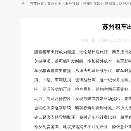
当前位置：
苏州租车
>
服务项目
>
苏州租车出行 别踩坑，这些注
苏州租车
发布日期：2026/1/21 10:28:33
随着租车出行成为潮流，无论是长途旅行、商务接待
关键事项，很可能引发纠纷、增加额外成本，甚至影
车况核查是首要前提，从源头规避后续争议。取车时
痕、凹陷、车漆破损、玻璃裂纹等，逐一记录并拍照
响、空调等功能正常，检查脚垫、储物空间是否完好
动力、制动及操控性，发现故障或异常当场提出，要求
合同细则需逐字研读，明确权责与费用标准。不少人
确认是否支持异地取还、超时还车的计费比例、超里
额及免责范围，建议按需购买不计免赔险，降低意外