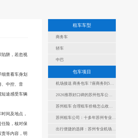
租车车型
商务车
轿车
节陷阱，若忽视
中巴
包车项目
仔细查看车身划
机场接送 商务包车 7座商务到53座中巴给您24小时专属司机包车技巧
椅、中控、音
驾短途感受车辆
2026推荐好口碑的苏州包车公司之十几年的租车公司
苏州租车 合理租车价格怎么收费，赛威租车公司更划算实惠
车时间及地点，
苏州租车公司：十多年苏州专业代驾租车公司高口碑的包车公司
责任险，核对保
出行便捷的选择：苏州专业机场接送，让您畅通无忧
权责等内容，明