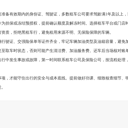
前准备有效期内的身份证、驾驶证，多数租车公司要求驾龄满1年及以上，
作为担保或冻结预授权，提前确认额度及解冻时间。选择租车平台或门店
营资质，拒绝黑租车行，避免租用来源不明、无保险保障的车辆。
辆行驶证、交强险保单等证件齐全，牢记车辆加油类型及油箱容量，避免
复至取车时状态，否则可能产生清洁费、加油服务费。还车后当场核对账
出行中发生事故或故障，第一时间联系租车公司及保险公司，按流程处理
事项，才能守住出行的安全与成本底线。提前做好功课、细致核查细节、
意。