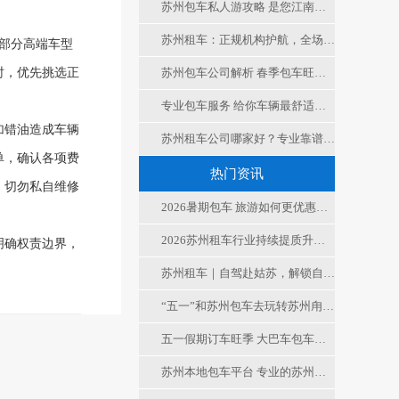
苏州包车私人游攻略 是您江南游最大的舒适合便捷
苏州租车：正规机构护航，全场景适配，便捷实惠更省心
部分高端车型
时，优先挑选正
苏州包车公司解析 春季包车旺季 如何选择车型
专业包车服务 给你车辆最舒适度保障 值得信赖
加错油造成车辆
苏州租车公司哪家好？专业靠谱租车服务，解锁苏城出行新方式
单，确认各项费
热门资讯
，切勿私自维修
2026暑期包车 旅游如何更优惠的租车
2026苏州租车行业持续提质升级，透明合规服务成市场新标杆
明确权责边界，
苏州租车｜自驾赴姑苏，解锁自由慢时光
“五一”和苏州包车去玩转苏州甪直古镇，非遗+市集+机器人
五一假期订车旺季 大巴车包车、大客车租车公司电话是多少
苏州本地包车平台 专业的苏州租车平台 无中间商的本地包车公司才是您的选择