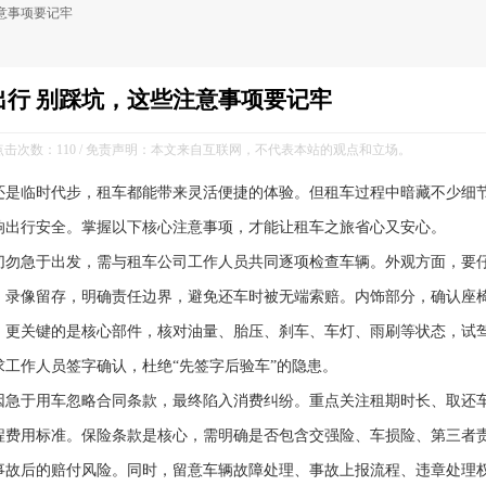
意事项要记牢
出行 别踩坑，这些注意事项要记牢
 / 点击次数：
110 / 免责声明：本文来自互联网，不代表本站的观点和立场。
还是临时代步，租车都能带来灵活便捷的体验。但租车过程中暗藏不少细
响出行安全。掌握以下核心注意事项，才能让租车之旅省心又安心。
切勿急于出发，需与租车公司工作人员共同逐项检查车辆。外观方面，要
、录像留存，明确责任边界，避免还车时被无端索赔。内饰部分，确认座
。更关键的是核心部件，核对油量、胎压、刹车、车灯、雨刷等状态，试
工作人员签字确认，杜绝“先签字后验车”的隐患。
因急于用车忽略合同条款，最终陷入消费纠纷。重点关注租期时长、取还
程费用标准。保险条款是核心，需明确是否包含交强险、车损险、第三者
事故后的赔付风险。同时，留意车辆故障处理、事故上报流程、违章处理