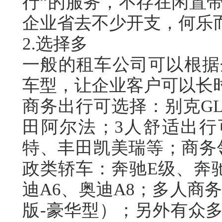
行
”
的服务，不存在闲置
企业省去不少开支，何乐
2.
选择多
一般的租车公司可以根据
车型，让企业客户可以长
商务出行可选择：别克
GL
田阿尔法；
3
人舒适出行
特、丰田凯美瑞等；商务
政类轿车：奔驰
E
级、奔
迪
A6
、奥迪
A8
；多人商
版
-
豪华型）；另外有众