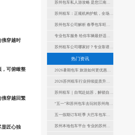
苏州包车私人游攻略 是您江南游最大的舒适合便捷
苏州租车：正规机构护航，全场景适配，便捷实惠更省心
苏州包车公司解析 春季包车旺季 如何选择车型
专业包车服务 给你车辆最舒适度保障 值得信赖
仿佛穿越时
苏州租车公司哪家好？专业靠谱租车服务，解锁苏城出行新方式
热门资讯
顶，可俯瞰整
2026暑期包车 旅游如何更优惠的租车
2026苏州租车行业持续提质升级，透明合规服务成市场新标杆
苏州租车｜自驾赴姑苏，解锁自由慢时光
仿佛穿越回繁
“五一”和苏州包车去玩转苏州甪直古镇，非遗+市集+机器人
五一假期订车旺季 大巴车包车、大客车租车公司电话是多少
苏州本地包车平台 专业的苏州租车平台 无中间商的本地包车公司才是您的选择
尽显匠心独