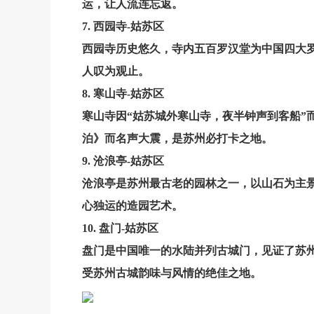
运，让人流连忘返。
7. 西园寺-姑苏区
西园寺历史悠久，寺内五百罗汉堂为中国四大
人叹为观止。
8. 寒山寺-姑苏区
寒山寺因“姑苏城外寒山寺，夜半钟声到客船”
泊》而名声大震，是苏州必打卡之地。
9. 沧浪亭-姑苏区
沧浪亭是苏州最古老的园林之一，以山石为主景
心独运的造园艺术。
10. 盘门-姑苏区
盘门
是中国唯一的水陆并列古城门，见证了苏
受苏州古城韵味与风情的绝佳之地。