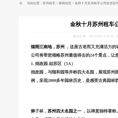
当前位置：
苏州租车
>
新闻动态
>
金秋十月苏州租车公司给您苏州
金秋十月苏州租车
发布日期：2024/10/6 16:44:55
烟雨江南地
，
苏州
，
这座古老而又充满活力的
公司
将带您领略苏州最值得去的24个景点，让
1. 拙政园-姑苏区（5A）
拙政园，与颐和园等并称四大名园，展现苏州
例，呈现2000多年园林历史，是感受古典园
狮子林，
苏州四大名园之一
，以禅意独特著称