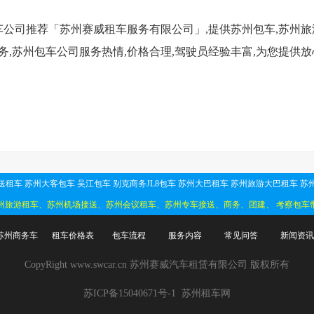
公司推荐「苏州赛威租车服务有限公司」,提供苏州包车,苏州旅
务,苏州包车公司服务热情,价格合理,驾驶员经验丰富,为您提供
送租车
苏州大客包车
吴江包车
别克商务JL8包车
苏州大巴租车
苏州旅游大巴租车
苏
州旅游租车、苏州机场接送、苏州会议租车、苏州专车接送、商务、团建、 考察包车
苏州商务车
租车价格表
包车流程
服务内容
常见问答
新闻资讯
CopyRight www.swcar.cn 苏州赛威汽车租赁有限公司 版权所有
苏ICP备15040671号-1
苏州租车网