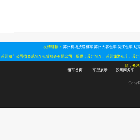
友情链接：
苏州机场接送租车
苏州大客包车
吴江包车
别克
苏州租车公司找赛威包车租赁服务有限公司，提供：苏州包车、苏州旅游租车、苏州
情，价格
租车首页
车型展示
苏州商务车
Cop