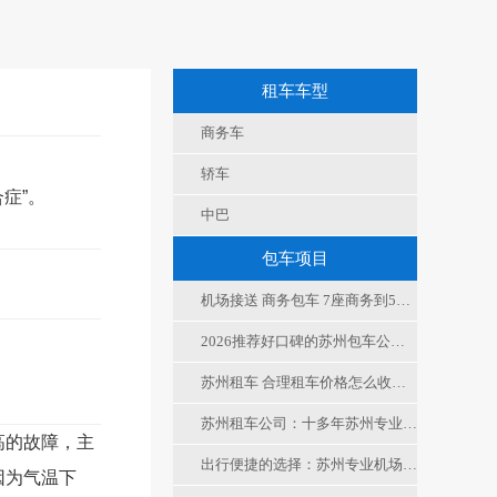
租车车型
商务车
轿车
症”。
中巴
包车项目
机场接送 商务包车 7座商务到53座中巴给您24小时专属司机包车技巧
2026推荐好口碑的苏州包车公司之十几年的租车公司
苏州租车 合理租车价格怎么收费，赛威租车公司更划算实惠
苏州租车公司：十多年苏州专业代驾租车公司高口碑的包车公司
高的故障，主
出行便捷的选择：苏州专业机场接送，让您畅通无忧
因为气温下