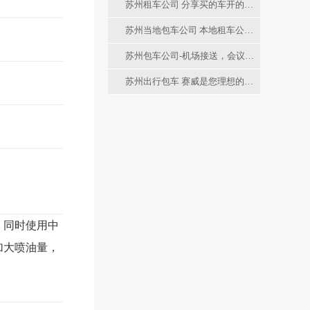
苏州租车公司 分享买的车开的少该如何保养
苏州当地包车公司 本地租车公司 平台专业可靠十多年的服务经验
苏州包车公司-机场接送，会议，旅游 ，团建，考察用车选择
苏州出行包车 赛威是您理想的选择
，同时使用中
加大喷油量，