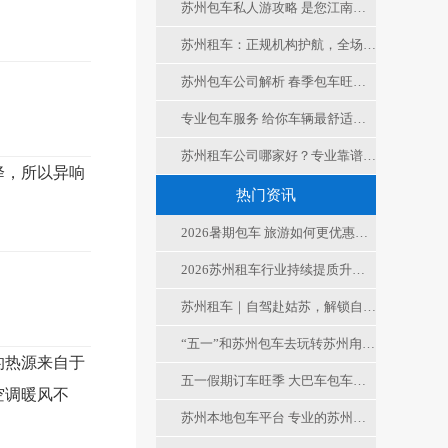
苏州包车私人游攻略 是您江南游最大的舒适合便捷
苏州租车：正规机构护航，全场景适配，便捷实惠更省心
苏州包车公司解析 春季包车旺季 如何选择车型
专业包车服务 给你车辆最舒适度保障 值得信赖
苏州租车公司哪家好？专业靠谱租车服务，解锁苏城出行新方式
降，所以异响
热门资讯
2026暑期包车 旅游如何更优惠的租车
2026苏州租车行业持续提质升级，透明合规服务成市场新标杆
苏州租车｜自驾赴姑苏，解锁自由慢时光
“五一”和苏州包车去玩转苏州甪直古镇，非遗+市集+机器人
的热源来自于
五一假期订车旺季 大巴车包车、大客车租车公司电话是多少
空调暖风不
苏州本地包车平台 专业的苏州租车平台 无中间商的本地包车公司才是您的选择